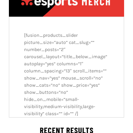
[fusion_products_slider
picture_size=“auto“ cat_slug=““
number_posts=“2″
carousel_layout=“title_below_image“
autoplay=“yes“ columns=“1″
column_spacing=“13″ scroll_items=““
show_nav=“yes“ mouse_scroll=“no“
show_cats=“no“ show_price=“yes“
show_buttons=“no“
hide_on_mobile=“small-
visibility,medium-visibility,large-
visibility“ class=““ id=““ /]
RECENT RESULTS