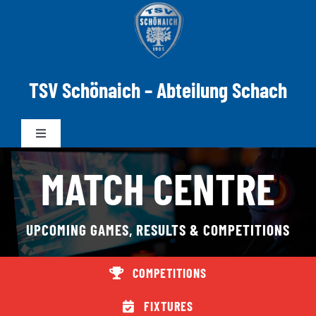
Zum
Inhalt
springen
TSV Schönaich – Abteilung Schach
Toggle
Navigation
MATCH CENTRE
News
Mannschaften
UPCOMING GAMES, RESULTS & COMPETITIONS
DWZ-ELO
COMPETITIONS
FIXTURES
Spielabend