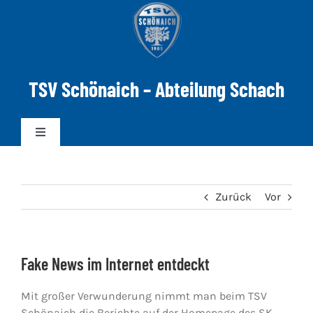
Zum
Inhalt
springen
TSV Schönaich – Abteilung Schach
Toggle
Navigation
News
Zurück
Vor
Mannschaften
Fake News im Internet entdeckt
DWZ-ELO
Mit großer Verwunderung nimmt man beim TSV
Spielabend
Schönaich die Berichte auf der Homepage des SK