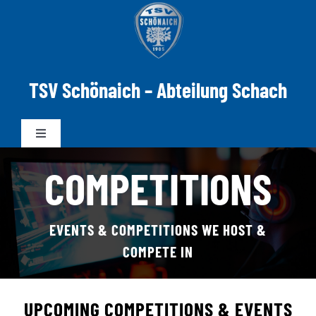
Zum
Inhalt
springen
TSV Schönaich – Abteilung Schach
Toggle
Navigation
COMPETITIONS
News
Mannschaften
EVENTS & COMPETITIONS WE HOST &
COMPETE IN
DWZ-ELO
UPCOMING COMPETITIONS & EVENTS
Spielabend