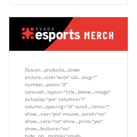
[fusion_products_slider
picture_size=“auto“ cat_slug=““
number_posts=“2″
carousel_layout=“title_below_image“
autoplay=“yes“ columns=“1″
column_spacing=“13″ scroll_items=““
show_nav=“yes“ mouse_scroll=“no“
show_cats=“no“ show_price=“yes“
show_buttons=“no“
hide_on_mobile=“small-