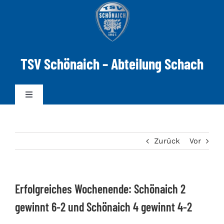
Zum
Inhalt
springen
TSV Schönaich – Abteilung Schach
Toggle
Navigation
News
Zurück
Vor
Mannschaften
Erfolgreiches Wochenende: Schönaich 2
DWZ-ELO
gewinnt 6-2 und Schönaich 4 gewinnt 4-2
Spielabend