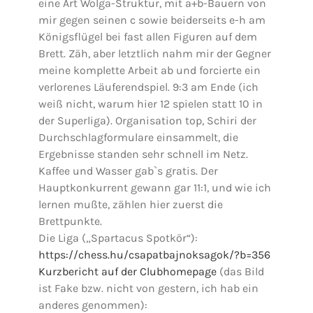
eine Art Wolga-Struktur, mit a+b-Bauern von
mir gegen seinen c sowie beiderseits e-h am
Königsflügel bei fast allen Figuren auf dem
Brett. Zäh, aber letztlich nahm mir der Gegner
meine komplette Arbeit ab und forcierte ein
verlorenes Läuferendspiel. 9:3 am Ende (ich
weiß nicht, warum hier 12 spielen statt 10 in
der Superliga). Organisation top, Schiri der
Durchschlagformulare einsammelt, die
Ergebnisse standen sehr schnell im Netz.
Kaffee und Wasser gab`s gratis. Der
Hauptkonkurrent gewann gar 11:1, und wie ich
lernen mußte, zählen hier zuerst die
Brettpunkte.
Die Liga („Spartacus Spotkör“):
https://chess.hu/csapatbajnoksagok/?b=356
Kurzbericht auf der Clubhomepage
(das Bild
ist Fake bzw. nicht von gestern, ich hab ein
anderes genommen):