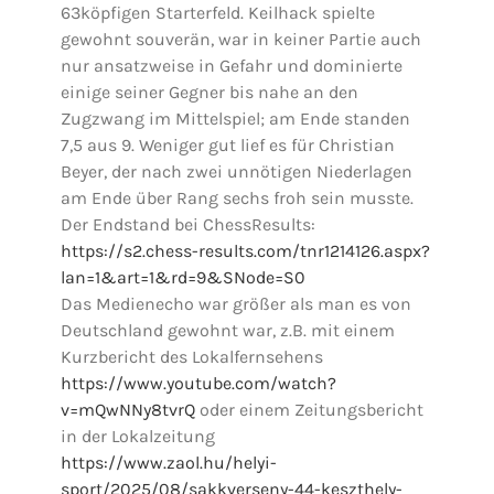
63köpfigen Starterfeld. Keilhack spielte
gewohnt souverän, war in keiner Partie auch
nur ansatzweise in Gefahr und dominierte
einige seiner Gegner bis nahe an den
Zugzwang im Mittelspiel; am Ende standen
7,5 aus 9. Weniger gut lief es für Christian
Beyer, der nach zwei unnötigen Niederlagen
am Ende über Rang sechs froh sein musste.
Der Endstand bei ChessResults:
https://s2.chess-results.com/tnr1214126.aspx?
lan=1&art=1&rd=9&SNode=S0
Das Medienecho war größer als man es von
Deutschland gewohnt war, z.B. mit einem
Kurzbericht des Lokalfernsehens
https://www.youtube.com/watch?
v=mQwNNy8tvrQ
oder einem Zeitungsbericht
in der Lokalzeitung
https://www.zaol.hu/helyi-
sport/2025/08/sakkverseny-44-keszthely-