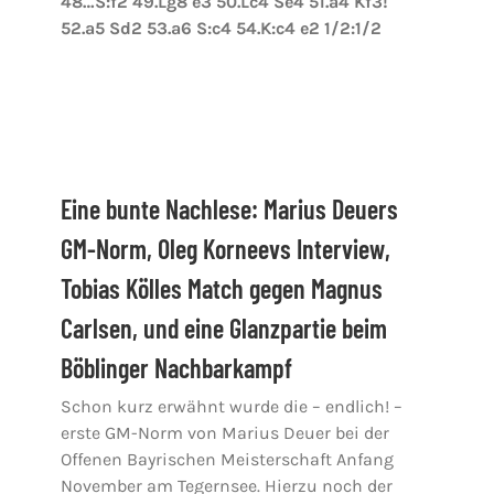
48…S:f2 49.Lg8 e3 50.Lc4 Se4 51.a4 Kf3!
52.a5 Sd2 53.a6 S:c4 54.K:c4 e2 1/2:1/2
Eine bunte Nachlese: Marius Deuers
GM-Norm, Oleg Korneevs Interview,
Tobias Kölles Match gegen Magnus
Carlsen, und eine Glanzpartie beim
Böblinger Nachbarkampf
Schon kurz erwähnt wurde die – endlich! –
erste GM-Norm von Marius Deuer bei der
Offenen Bayrischen Meisterschaft Anfang
November am Tegernsee. Hierzu noch der