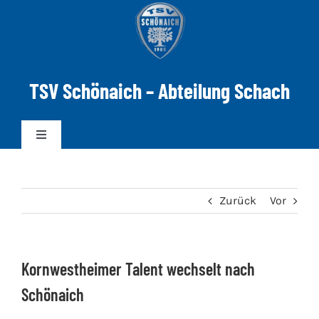
Zum
Inhalt
springen
TSV Schönaich – Abteilung Schach
Toggle
Navigation
News
Zurück
Vor
Mannschaften
Kornwestheimer Talent wechselt nach
DWZ-ELO
Schönaich
Spielabend