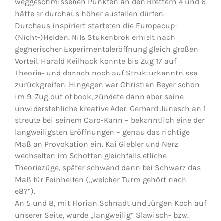
weggeschmissenen Punkten an den Brettern 4 und 6
hätte er durchaus höher ausfallen dürfen.
Durchaus inspiriert starteten die Europacup-
(Nicht-)Helden. Nils Stukenbrok erhielt nach
gegnerischer Experimentaleröffnung gleich großen
Vorteil. Harald Keilhack konnte bis Zug 17 auf
Theorie- und danach noch auf Strukturkenntnisse
zurückgreifen. Hingegen war Christian Beyer schon
im 9. Zug out of book, zündete dann aber seine
unwiderstehliche kreative Ader. Gerhard Junesch an 1
streute bei seinem Caro-Kann – bekanntlich eine der
langweiligsten Eröffnungen – genau das richtige
Maß an Provokation ein. Kai Giebler und Nerz
wechselten im Schotten gleichfalls etliche
Theoriezüge, später schwand dann bei Schwarz das
Maß für Feinheiten („welcher Turm gehört nach
e8?“).
An 5 und 8, mit Florian Schnadt und Jürgen Koch auf
unserer Seite, wurde „langweilig“ Slawisch- bzw.