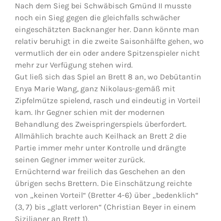
Nach dem Sieg bei Schwäbisch Gmünd II musste
noch ein Sieg gegen die gleichfalls schwächer
Jugendschach
eingeschätzten Backnanger her. Dann könnte man
relativ beruhigt in die zweite Saisonhälfte gehen, wo
vermutlich der ein oder andere Spitzenspieler nicht
Kontakt
mehr zur Verfügung stehen wird.
Gut ließ sich das Spiel an Brett 8 an, wo Debütantin
Enya Marie Wang, ganz Nikolaus-gemäß mit
Zipfelmütze spielend, rasch und eindeutig in Vorteil
kam. Ihr Gegner schien mit der modernen
Behandlung des Zweispringerspiels überfordert.
Allmählich brachte auch Keilhack an Brett 2 die
Partie immer mehr unter Kontrolle und drängte
seinen Gegner immer weiter zurück.
Ernüchternd war freilich das Geschehen an den
übrigen sechs Brettern. Die Einschätzung reichte
von „keinen Vorteil“ (Bretter 4-6) über „bedenklich“
(3, 7) bis „glatt verloren“ (Christian Beyer in einem
Sizilianer an Brett 1).