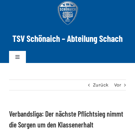
Zum
Inhalt
springen
TSV Schönaich – Abteilung Schach
Toggle
Navigation
News
Zurück
Vor
Mannschaften
Verbandsliga: Der nächste Pflichtsieg nimmt
DWZ-ELO
die Sorgen um den Klassenerhalt
Spielabend