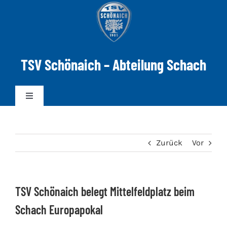
Zum
Inhalt
springen
TSV Schönaich – Abteilung Schach
Toggle
Navigation
News
Zurück
Vor
Mannschaften
TSV Schönaich belegt Mittelfeldplatz beim
DWZ-ELO
Schach Europapokal
Spielabend