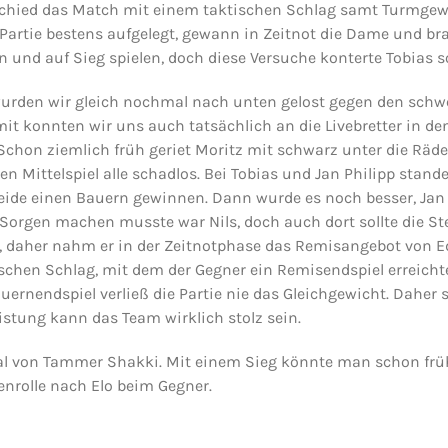
schied das Match mit einem taktischen Schlag samt Turmgew
er Partie bestens aufgelegt, gewann in Zeitnot die Dame und b
 und auf Sieg spielen, doch diese Versuche konterte Tobias s
urden wir gleich nochmal nach unten gelost gegen den schw
mit konnten wir uns auch tatsächlich an die Livebretter in den
n. Schon ziemlich früh geriet Moritz mit schwarz unter die Räde
en Mittelspiel alle schadlos. Bei Tobias und Jan Philipp stan
de einen Bauern gewinnen. Dann wurde es noch besser, Jan Ph
Sorgen machen musste war Nils, doch auch dort sollte die Stel
t, daher nahm er in der Zeitnotphase das Remisangebot von Edv
schen Schlag, mit dem der Gegner ein Remisendspiel erreichte.
rnendspiel verließ die Partie nie das Gleichgewicht. Daher
eistung kann das Team wirklich stolz sein.
l von Tammer Shakki. Mit einem Sieg könnte man schon frühz
tenrolle nach Elo beim Gegner.