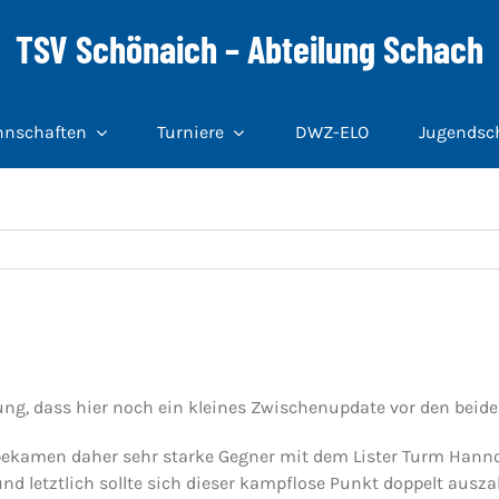
TSV Schönaich – Abteilung Schach
nschaften
Turniere
DWZ-ELO
Jugendsc
ung, dass hier noch ein kleines Zwischenupdate vor den beide
ekamen daher sehr starke Gegner mit dem Lister Turm Hannov
 letztlich sollte sich dieser kampflose Punkt doppelt auszahl