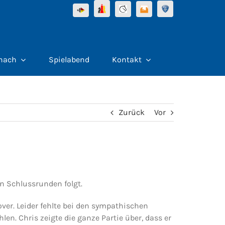
hach
Spielabend
Kontakt
Zurück
Vor
n Schlussrunden folgt.
er. Leider fehlte bei den sympathischen
en. Chris zeigte die ganze Partie über, dass er