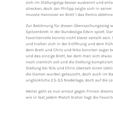
sich im Stellungstyp besser auskennt und ent
strecken, doch Jan Philipp zeigte sich in sein
musste Hannover an Brett 1 das Remis ablehnen
Zur Belohnung für diesen Überraschungssieg w
Spitzenbrett in der Bundesliga Edvin spielt. Da
Favoritenrolle konnte nicht klarer verteilt sei
und hielten sich in der Eröffnung und dem früh
dem Brett und Chris und Niko konnten sogar bei
und das einzige Brett, bei dem man sich etwas 
noch ziemlich voll und die Stellung komplizier
Stellung bei Nils und Chris übersah einen takti
die Damen wurden getauscht, doch auch im Baue
unglückliche 2.5-3,5 Niederlage, doch auf die L
Weiter geht es nun erneut gegen Finnen diesma
wie in fast jedem Match bisher liegt die Favori