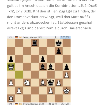
galt es im Anschluss an die Kombination …Td2; Dxe5
Txf2; Lxf2 Dxf2; Kh1 den stillen Zug Lg4 zu finden, der
Jugendschach
den Damenverlust erzwingt, weil das Matt auf f3
nicht anders abzudecken ist. Stattdessen geschah
direkt Lxg3 und damit Remis durch Dauerschach.
Kontakt