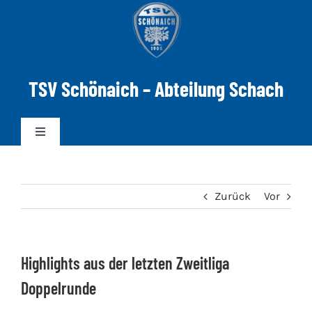
Zum
Inhalt
springen
TSV Schönaich – Abteilung Schach
Toggle
Navigation
News
Zurück
Vor
Mannschaften
Highlights aus der letzten Zweitliga
DWZ-ELO
Doppelrunde
Spielabend