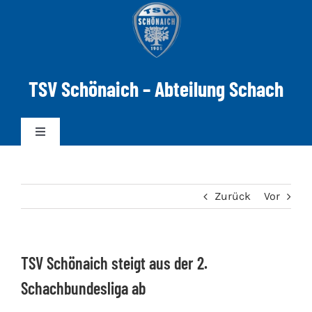
Zum
Inhalt
springen
TSV Schönaich – Abteilung Schach
Toggle
Navigation
News
Zurück
Vor
Mannschaften
TSV Schönaich steigt aus der 2.
DWZ-ELO
Schachbundesliga ab
Spielabend