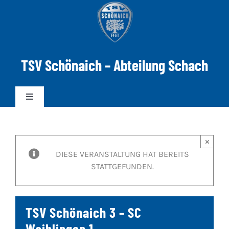
Zum
Inhalt
springen
TSV Schönaich – Abteilung Schach
Toggle
Navigation
News
×
DIESE VERANSTALTUNG HAT BEREITS
Mannschaften
STATTGEFUNDEN.
DWZ-ELO
TSV Schönaich 3 – SC
Spielabend
Waiblingen 1