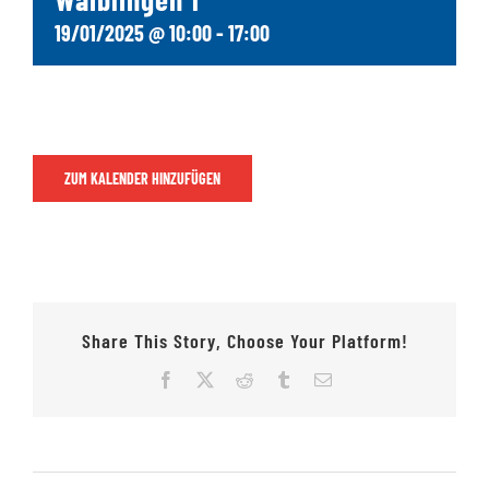
19/01/2025 @ 10:00
-
17:00
Jugendschach
Kontakt
ZUM KALENDER HINZUFÜGEN
Share This Story, Choose Your Platform!
Facebook
X
Reddit
Tumblr
E-
Mail