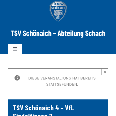
Zum
Inhalt
springen
TSV Schönaich – Abteilung Schach
Toggle
Navigation
News
×
DIESE VERANSTALTUNG HAT BEREITS
Mannschaften
STATTGEFUNDEN.
DWZ-ELO
TSV Schönaich 4 – VfL
Spielabend
Sindelfingen 2