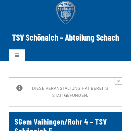
Zum
Inhalt
springen
TSV Schönaich – Abteilung Schach
Toggle
Navigation
News
×
DIESE VERANSTALTUNG HAT BEREITS
Mannschaften
STATTGEFUNDEN.
DWZ-ELO
SGem Vaihingen/Rohr 4 – TSV
Spielabend
Schönaich 5