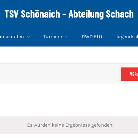
TSV Schönaich – Abteilung Schach
nschaften
Turniere
DWZ-ELO
Jugendsc
VER
Es wurden keine Ergebnisse gefunden.
Hinweis