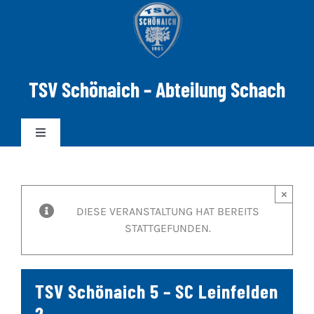
Zum
Inhalt
springen
TSV Schönaich – Abteilung Schach
Toggle
Navigation
News
×
DIESE VERANSTALTUNG HAT BEREITS
Mannschaften
STATTGEFUNDEN.
DWZ-ELO
TSV Schönaich 5 – SC Leinfelden
Spielabend
2