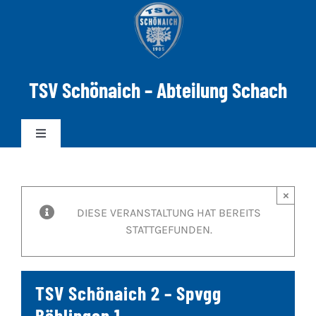
Zum
Inhalt
springen
TSV Schönaich – Abteilung Schach
Toggle
Navigation
News
×
DIESE VERANSTALTUNG HAT BEREITS
Mannschaften
STATTGEFUNDEN.
DWZ-ELO
TSV Schönaich 2 – Spvgg
Spielabend
Böblingen 1