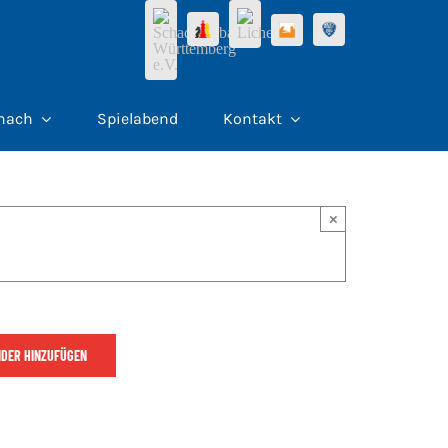
hach
Spielabend
Kontakt
×
DER HINZUFÜGEN