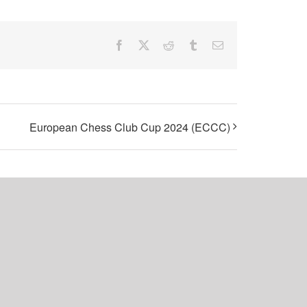
Facebook
X
Reddit
Tumblr
E-
Mail
European Chess Club Cup 2024 (ECCC)