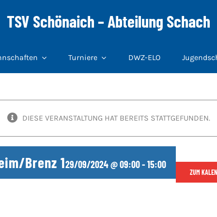
TSV Schönaich – Abteilung Schach
nschaften
Turniere
DWZ-ELO
Jugendsc
DIESE VERANSTALTUNG HAT BEREITS STATTGEFUNDEN.
eim/Brenz 1
29/09/2024 @ 09:00
-
15:00
ZUM KALEN