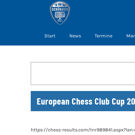
Zum
Inhalt
springen
Start
News
Termine
Man
European Chess Club Cup 2
https://chess-results.com/tnr989841.aspx?la