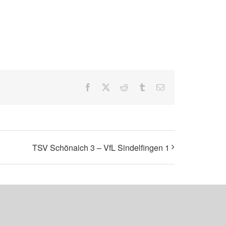
Facebook
X
Reddit
Tumblr
E-
Mail
TSV Schönaich 3 – VfL Sindelfingen 1