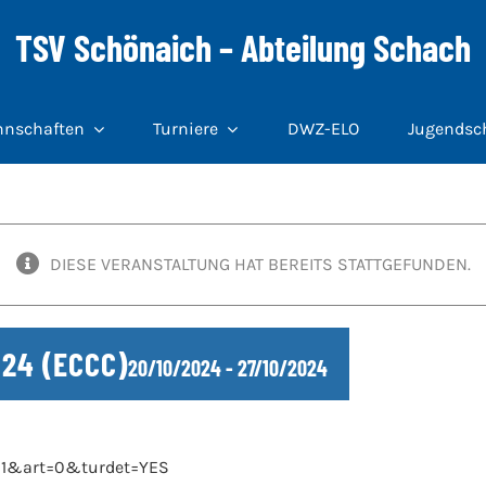
TSV Schönaich – Abteilung Schach
nschaften
Turniere
DWZ-ELO
Jugendsc
DIESE VERANSTALTUNG HAT BEREITS STATTGEFUNDEN.
024 (ECCC)
20/10/2024
-
27/10/2024
n=1&art=0&turdet=YES