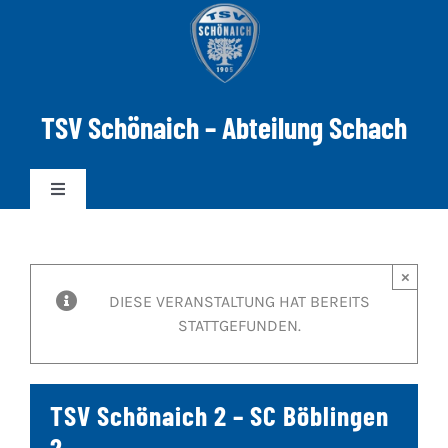
Zum
Inhalt
springen
TSV Schönaich – Abteilung Schach
Toggle
Navigation
News
×
DIESE VERANSTALTUNG HAT BEREITS
Mannschaften
STATTGEFUNDEN.
DWZ-ELO
TSV Schönaich 2 – SC Böblingen
Spielabend
2