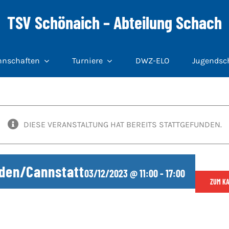
TSV Schönaich – Abteilung Schach
nschaften
Turniere
DWZ-ELO
Jugendsc
DIESE VERANSTALTUNG HAT BEREITS STATTGEFUNDEN.
iden/Cannstatt
03/12/2023 @ 11:00
-
17:00
ZUM K