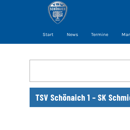
Zum
Inhalt
springen
Start
News
Termine
Man
TSV Schönaich 1 – SK Schm