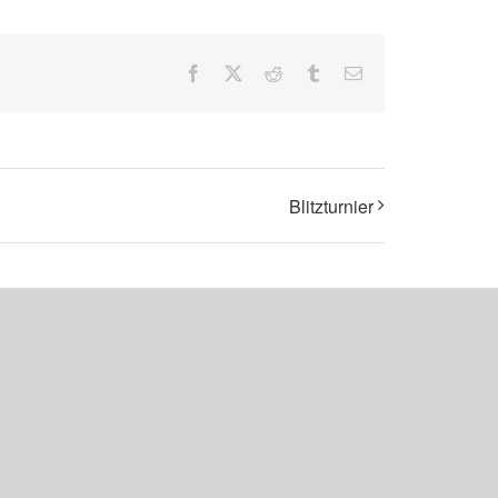
Facebook
X
Reddit
Tumblr
E-
Mail
Blitzturnier