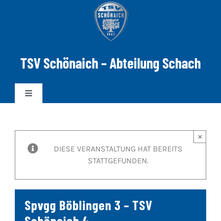
Zum
Inhalt
springen
TSV Schönaich – Abteilung Schach
Toggle
Navigation
News
×
DIESE VERANSTALTUNG HAT BEREITS
Mannschaften
STATTGEFUNDEN.
DWZ-ELO
Spvgg Böblingen 3 – TSV
Spielabend
Schönaich 4