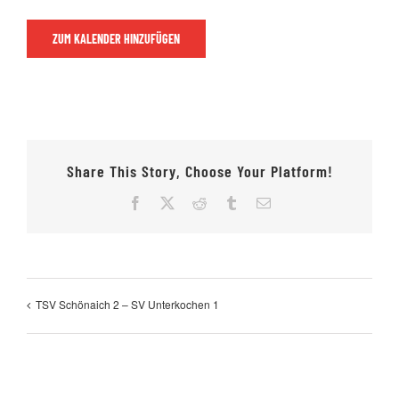
ZUM KALENDER HINZUFÜGEN
Jugendschach
Kontakt
Share This Story, Choose Your Platform!
Facebook
X
Reddit
Tumblr
E-
Mail
TSV Schönaich 2 – SV Unterkochen 1