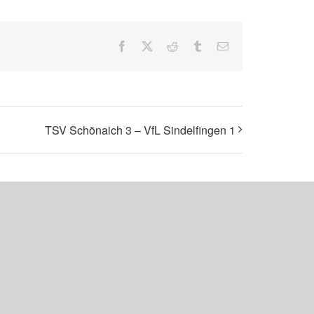
Facebook
X
Reddit
Tumblr
E-
Mail
TSV Schönaich 3 – VfL Sindelfingen 1