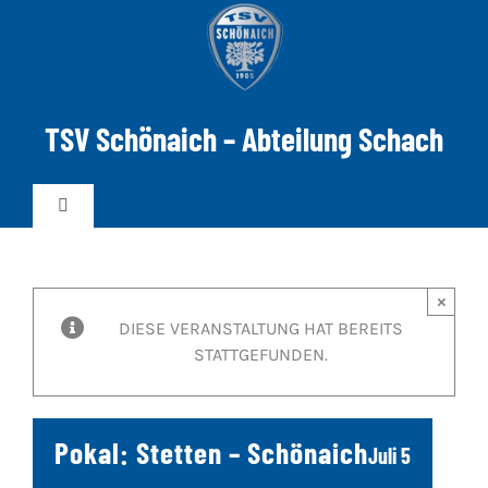
Zum
Inhalt
springen
TSV Schönaich – Abteilung Schach
Toggle
Navigation
News
×
DIESE VERANSTALTUNG HAT BEREITS
Mannschaften
STATTGEFUNDEN.
DWZ-ELO
Pokal: Stetten – Schönaich
Juli 5
Spielabend