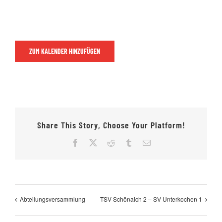
Jugendschach
ZUM KALENDER HINZUFÜGEN
Kontakt
Share This Story, Choose Your Platform!
Facebook
X
Reddit
Tumblr
E-
Mail
Abteilungsversammlung
TSV Schönaich 2 – SV Unterkochen 1