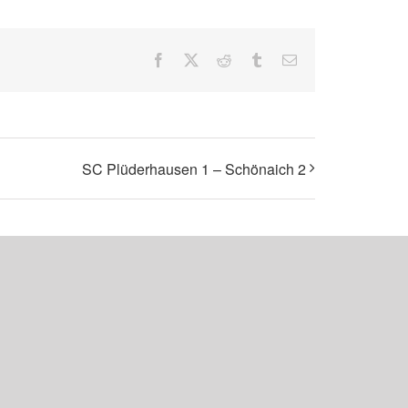
Facebook
X
Reddit
Tumblr
E-
Mail
SC Plüderhausen 1 – Schönaich 2