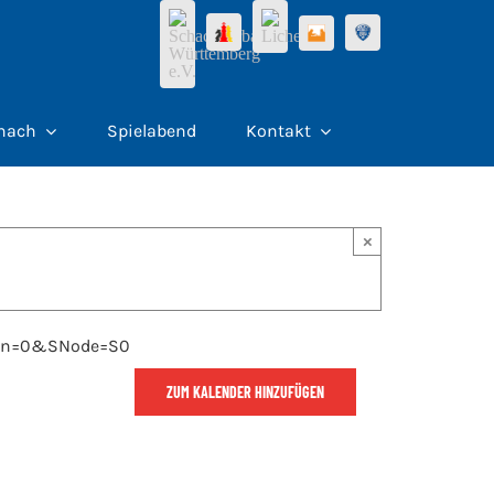
hach
Spielabend
Kontakt
×
?lan=0&SNode=S0
ZUM KALENDER HINZUFÜGEN