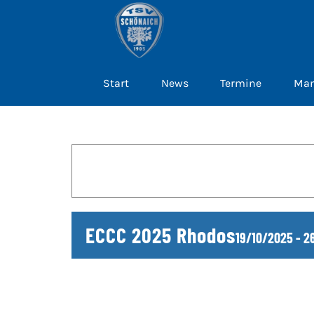
Zum
Inhalt
springen
Start
News
Termine
Man
ECCC 2025 Rhodos
19/10/2025
-
2