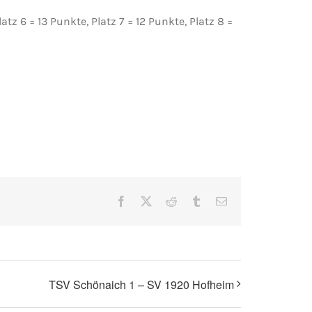
latz 6 = 13 Punkte, Platz 7 = 12 Punkte, Platz 8 =
Facebook
X
Reddit
Tumblr
E-
Mail
TSV Schönaich 1 – SV 1920 Hofheim