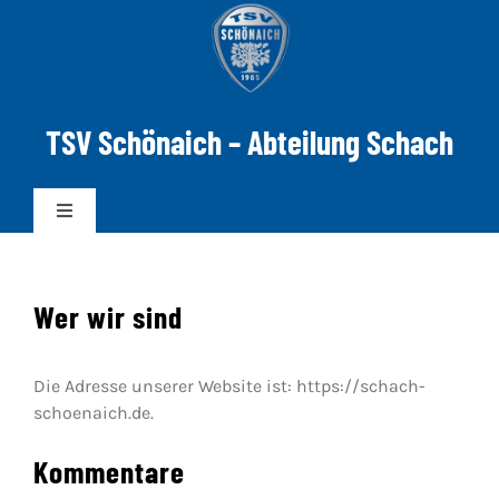
Zum
Inhalt
springen
TSV Schönaich – Abteilung Schach
Toggle
Navigation
News
Wer wir sind
Mannschaften
Die Adresse unserer Website ist: https://schach-
schoenaich.de.
DWZ-ELO
Kommentare
Spielabend